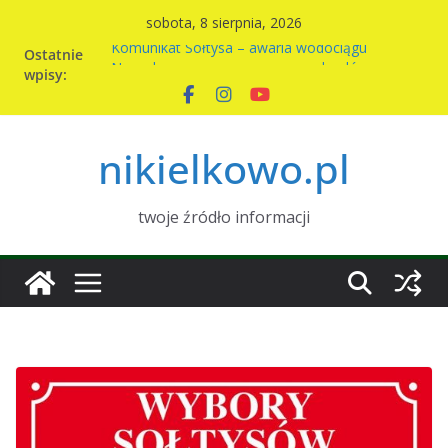
Przejdź
sobota, 8 sierpnia, 2026
do
Komunikat Sołtysa – awaria wodociągu
Ostatnie
treści
Nowy harmonogram wywozu odpadów w
wpisy:
Nikielkowie na 2026r
Kiermasz ciast na rzecz parafii
Piknik rodzinny w Nikielkowie
nikielkowo.pl
Wymiana nasion w Nikielkowie
twoje źródło informacji