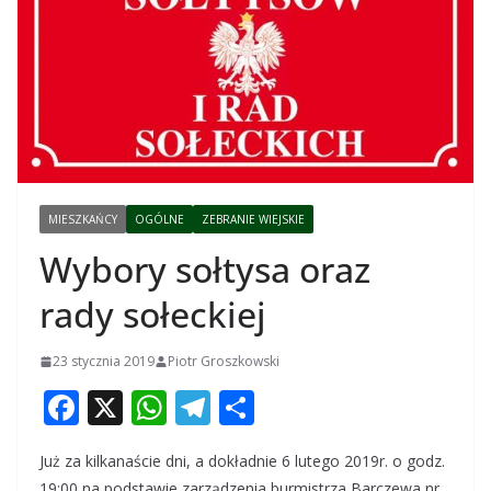
MIESZKAŃCY
OGÓLNE
ZEBRANIE WIEJSKIE
Wybory sołtysa oraz
rady sołeckiej
23 stycznia 2019
Piotr Groszkowski
F
X
W
T
S
ac
h
el
h
Już za kilkanaście dni, a dokładnie 6 lutego 2019r. o godz.
e
at
e
ar
19:00 na podstawie zarządzenia burmistrza Barczewa nr