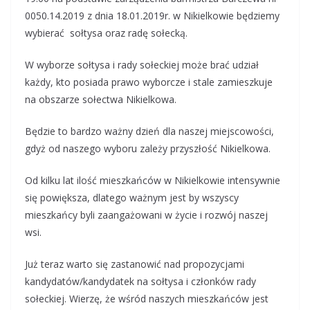
b
s
gr
e
0050.14.2019 z dnia 18.01.2019r. w Nikielkowie będziemy
o
A
a
wybierać sołtysa oraz radę sołecką.
o
p
m
W wyborze sołtysa i rady sołeckiej może brać udział
k
p
każdy, kto posiada prawo wyborcze i stale zamieszkuje
na obszarze sołectwa Nikielkowa.
Będzie to bardzo ważny dzień dla naszej miejscowości,
gdyż od naszego wyboru zależy przyszłość Nikielkowa.
Od kilku lat ilość mieszkańców w Nikielkowie intensywnie
się powiększa, dlatego ważnym jest by wszyscy
mieszkańcy byli zaangażowani w życie i rozwój naszej
wsi.
Już teraz warto się zastanowić nad propozycjami
kandydatów/kandydatek na sołtysa i członków rady
sołeckiej. Wierzę, że wśród naszych mieszkańców jest