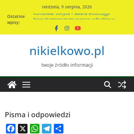
Przejdź
niedziela, 9 sierpnia, 2026
do
Komunikat Sołtysa – awaria wodociągu
Ostatnie
treści
Nowy harmonogram wywozu odpadów w
wpisy:
Nikielkowie na 2026r
Kiermasz ciast na rzecz parafii
Piknik rodzinny w Nikielkowie
Wymiana nasion w Nikielkowie
nikielkowo.pl
twoje źródło informacji
Pisma i odpowiedzi
F
X
W
T
S