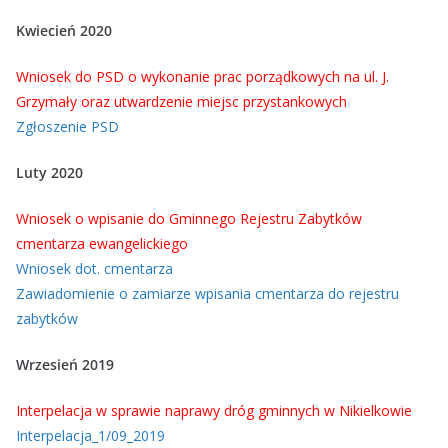
ac
h
el
h
Kwiecień 2020
e
at
e
ar
b
s
gr
e
Wniosek do PSD o wykonanie prac porządkowych na ul. J.
o
A
a
Grzymały oraz utwardzenie miejsc przystankowych
Zgłoszenie PSD
o
p
m
k
p
Luty 2020
Wniosek o wpisanie do Gminnego Rejestru Zabytków
cmentarza ewangelickiego
Wniosek dot. cmentarza
Zawiadomienie o zamiarze wpisania cmentarza do rejestru
zabytków
Wrzesień 2019
Interpelacja w sprawie naprawy dróg gminnych w Nikielkowie
Interpelacja_1/09_2019