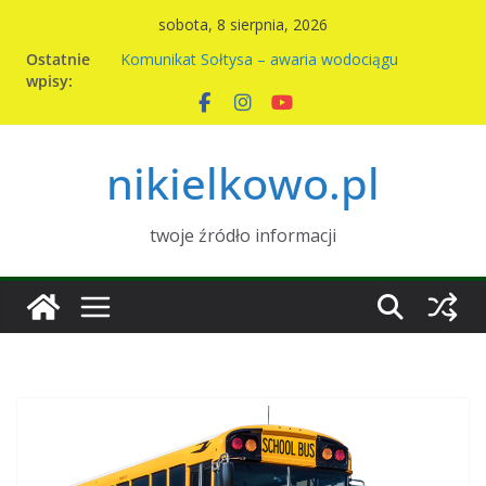
Przejdź
sobota, 8 sierpnia, 2026
do
Ostatnie
Komunikat Sołtysa – awaria wodociągu
treści
wpisy:
Nowy harmonogram wywozu odpadów w
Nikielkowie na 2026r
Kiermasz ciast na rzecz parafii
Piknik rodzinny w Nikielkowie
nikielkowo.pl
Wymiana nasion w Nikielkowie
twoje źródło informacji