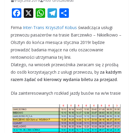
9 stycznia 2019
Piotr Groszkowski
F
X
W
T
S
ac
h
el
h
Firma
Inter-Trans Krzysztof Kobus
świadcząca usługi
e
at
e
ar
przewozu pasażerów na trasie Barczewko – Nikielkowo –
b
s
gr
e
Olsztyn do końca miesiąca stycznia 2019r będzie
o
A
a
prowadzić badania mające na celu oszacowanie
o
p
m
rentowności utrzymania tej linii.
Dlatego, na wniosek przewoźnika zwracam się z prośbą
k
p
do osób korzystających z usługi przewozu, by
za każdym
razem żądać od kierowcy wydania biletu za przejazd
.
Dla zainteresowanych rozkład jazdy busów na w/w trasie