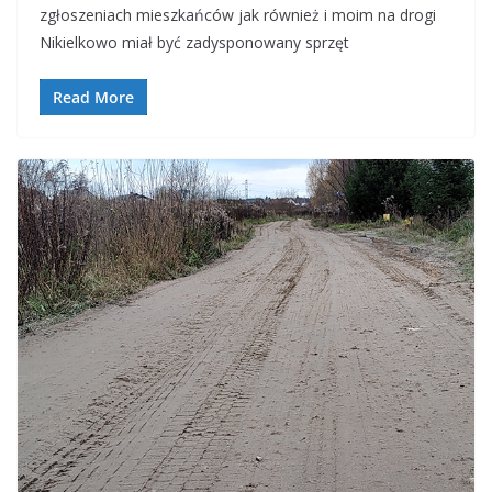
e
at
e
ar
zgłoszeniach mieszkańców jak również i moim na drogi
b
s
gr
e
Nikielkowo miał być zadysponowany sprzęt
o
A
a
o
p
m
Read More
k
p