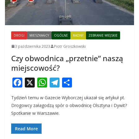
DROGI
MIESZKAŃCY
OGÓLNE
RADNY
ZEBRANIE WIEJSKIE
3 października 2023
Piotr Groszkowski
Czy obwodnica „przetnie” naszą
miejscowość?
F
X
W
T
S
ac
h
el
h
Tydzień temu w Gazecie Wyborczej ukazał się artykuł pt.
e
at
e
ar
Drogowcy załagodzą spór o obwodnicę Olsztyna i Dywit?
b
s
gr
e
Spotkanie w Warszawie.
o
A
a
o
p
m
Read More