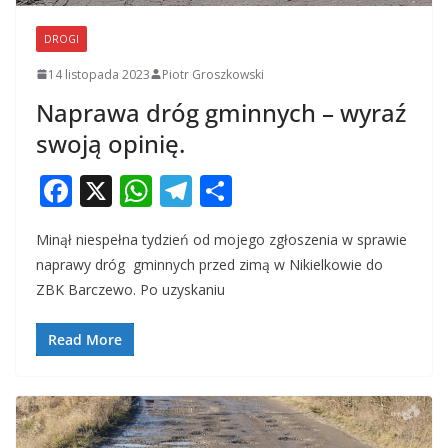
DROGI
14 listopada 2023
Piotr Groszkowski
Naprawa dróg gminnych – wyraź
swoją opinię.
F
X
W
T
S
ac
h
el
h
Minął niespełna tydzień od mojego zgłoszenia w sprawie
e
at
e
ar
naprawy dróg gminnych przed zimą w Nikielkowie do
b
s
gr
e
ZBK Barczewo. Po uzyskaniu
o
A
a
o
p
m
Read More
k
p