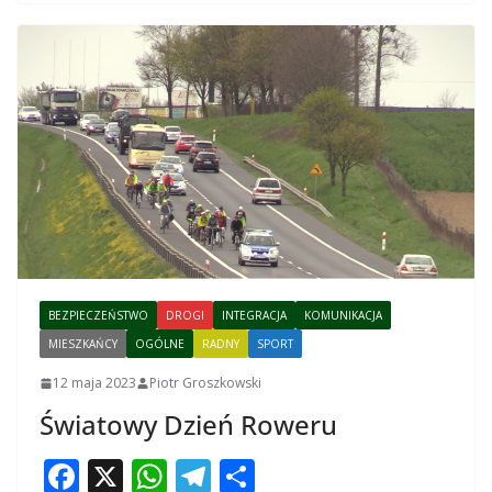
k
p
BEZPIECZEŃSTWO
DROGI
INTEGRACJA
KOMUNIKACJA
MIESZKAŃCY
OGÓLNE
RADNY
SPORT
12 maja 2023
Piotr Groszkowski
Światowy Dzień Roweru
F
X
W
T
S