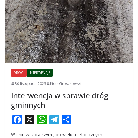
DROGI
INTERWENCJE
30 listopada 2023
Piotr Groszkowski
Interwencja w sprawie dróg
gminnych
F
X
W
T
S
ac
h
el
h
W dniu wczorajszym , po wielu telefonicznych