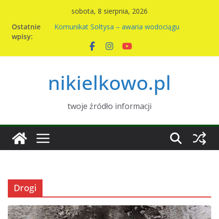
Przejdź
sobota, 8 sierpnia, 2026
do
Ostatnie
Komunikat Sołtysa – awaria wodociągu
treści
wpisy:
Nowy harmonogram wywozu odpadów w
Nikielkowie na 2026r
Kiermasz ciast na rzecz parafii
Piknik rodzinny w Nikielkowie
nikielkowo.pl
Wymiana nasion w Nikielkowie
twoje źródło informacji
Drogi