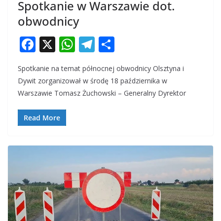
Spotkanie w Warszawie dot.
obwodnicy
F
X
W
T
S
ac
h
el
h
Spotkanie na temat północnej obwodnicy Olsztyna i
e
at
e
ar
Dywit zorganizował w środę 18 października w
b
s
gr
e
Warszawie Tomasz Żuchowski – Generalny Dyrektor
o
A
a
o
p
m
Read More
k
p