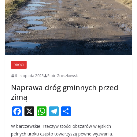
DROGI
6 listopada 2023
Piotr Groszkowski
Naprawa dróg gminnych przed
zimą
F
X
W
T
S
ac
h
el
h
W barczewskiej rzeczywistości obszarów wiejskich
e
at
e
ar
pełnych uroku często towarzyszą pewne wyzwania.