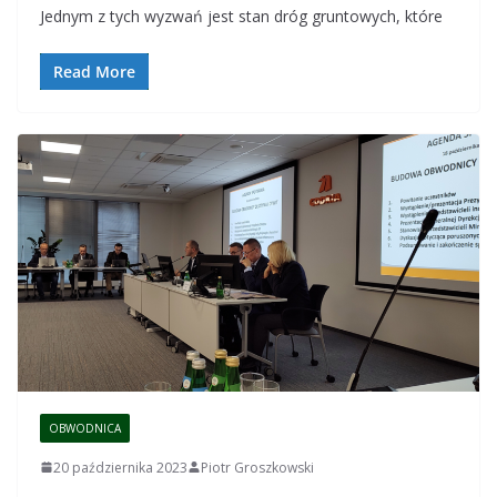
b
s
gr
e
Jednym z tych wyzwań jest stan dróg gruntowych, które
o
A
a
o
p
m
Read More
k
p
OBWODNICA
20 października 2023
Piotr Groszkowski