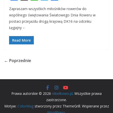
ac
h
el
h
Zapraszam wszystkich miłośników rowerów do
e
at
e
ar
wspólnego świętowania Światowego Dnia Roweru w
b
s
gr
e
postaci przejazdu drogą krajową DK16 na odcinku
o
A
a
Łęgajny –
o
p
m
Read More
k
p
← Poprzednie
Prawa autorskie © 2026
nikielkowo.pl
. Wszystkie prawa
zastrzeżone.
Motyw:
ColorMag
stworzony przez ThemeGrill. Wspierane przez
WordPress
.