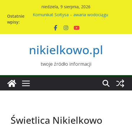
Przejdź
niedziela, 9 sierpnia, 2026
do
Ostatnie
Komunikat Sołtysa – awaria wodociągu
treści
wpisy:
Nowy harmonogram wywozu odpadów w
Nikielkowie na 2026r
Kiermasz ciast na rzecz parafii
Piknik rodzinny w Nikielkowie
nikielkowo.pl
Wymiana nasion w Nikielkowie
twoje źródło informacji
Świetlica Nikielkowo