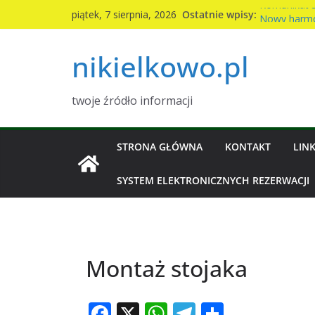
Przejdź
Komunikat S
Ostatnie wpisy:
piątek, 7 sierpnia, 2026
Nowy harmo
do
2026r
treści
nikielkowo.pl
Kiermasz cia
Piknik rodzi
Wymiana nas
twoje źródło informacji
STRONA GŁÓWNA
KONTAKT
LINK
SYSTEM ELEKTRONICZNYCH REZERWACJI
Montaż stojaka
F
X
W
T
S