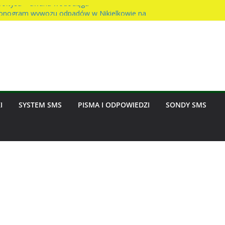
ołtysa – awaria wodociągu
nogram wywozu odpadów w Nikielkowie na
st na rzecz parafii
nny w Nikielkowie
ion w Nikielkowie
I
SYSTEM SMS
PISMA I ODPOWIEDZI
SONDY SMS