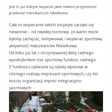
b
s
gr
e
o
A
a
Jest to już kolejne wsparcie jakie miałem przyjemność
przekazać mieszkańcom Nikielkowa.
o
p
m
k
p
Całe to wspieranie takich inicjatyw zaczęło się
niewinnie – od zwykłej rozmowy, że warto może
byłoby zachęcać, motywować i wspierać sportową
aktywność mieszkańców Nikielkowa.
Od kilku już lat z otrzymywanej diety radnego
wyodrębniłem tzw. sportowy fundusz radnego.
Z funduszu opłacane są opłaty wpisowe w
różnego rodzaju imprezach sportowych, czy też
koszty organizacji imprez integracyjno-
sportowych.