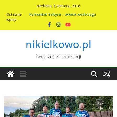
Przejdź
niedziela, 9 sierpnia, 2026
do
Ostatnie
Komunikat Sołtysa – awaria wodociągu
treści
wpisy:
Nowy harmonogram wywozu odpadów w
Nikielkowie na 2026r
Kiermasz ciast na rzecz parafii
Piknik rodzinny w Nikielkowie
nikielkowo.pl
Wymiana nasion w Nikielkowie
twoje źródło informacji