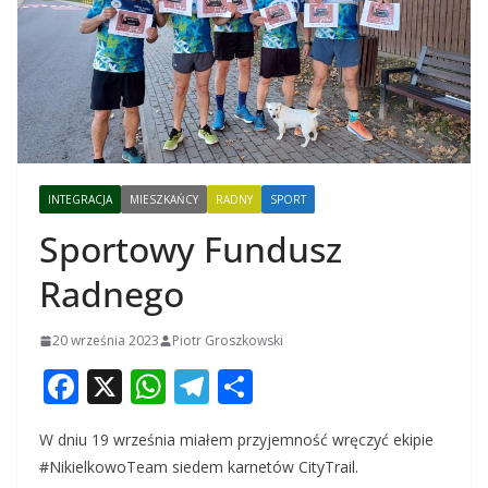
INTEGRACJA
MIESZKAŃCY
RADNY
SPORT
Sportowy Fundusz
Radnego
20 września 2023
Piotr Groszkowski
F
X
W
T
S
ac
h
el
h
W dniu 19 września miałem przyjemność wręczyć ekipie
e
at
e
ar
#NikielkowoTeam siedem karnetów CityTrail.