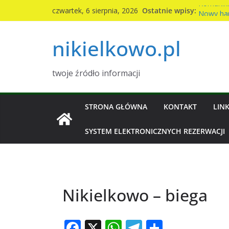
Przejdź
Komunika
Ostatnie wpisy:
czwartek, 6 sierpnia, 2026
do
Nowy ha
2026r
treści
nikielkowo.pl
Kiermasz 
Piknik ro
Wymiana 
twoje źródło informacji
STRONA GŁÓWNA
KONTAKT
LINK
SYSTEM ELEKTRONICZNYCH REZERWACJI
Nikielkowo – biega
F
X
W
T
S