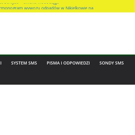
t Sołtysa – awaria wodociągu
rmonogram wywozu odpadów w Nikielkowie na
ciast na rzecz parafii
dzinny w Nikielkowie
nasion w Nikielkowie
I
SYSTEM SMS
PISMA I ODPOWIEDZI
SONDY SMS