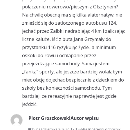
połączeniu rowerowo/pieszym z Olsztynem?
Na chwilę obecną ma się kilka alaternatyw: nie
zmieścić się do zatłoczonego autobusu 124,
jechać przez Zalbki nadrabiając 4 km i zaliczając
liczne kałuże, iść z buta Jana Grzymały do
przystanku 116 ryzykując życie.. a minimum
oskoki do rowu i ochlapanie przez
przejeżdżające samochody. Sama jestem
„fanką” sporty, ale jeszcze bardziej wolałąbym
miec obcję dojechac bezpiecznie z dzieckiem do
szkoły bez konieczności samochodu. Tym
bardziej, że rereacyjnie naprawdę jest gdzie
jeździć.
Piotr Groszkowski
Autor wpisu
15 października 2020 o 17:18
Bezpośredni odnośnik