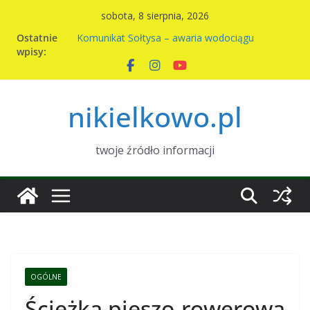
Przejdź
sobota, 8 sierpnia, 2026
do
Ostatnie
Komunikat Sołtysa – awaria wodociągu
treści
wpisy:
Nowy harmonogram wywozu odpadów w
Nikielkowie na 2026r
Kiermasz ciast na rzecz parafii
Piknik rodzinny w Nikielkowie
nikielkowo.pl
Wymiana nasion w Nikielkowie
twoje źródło informacji
OGÓLNE
Ścieżka pieszo-rowerowa