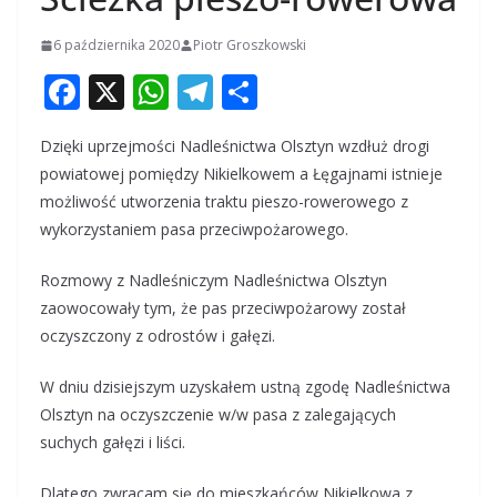
6 października 2020
Piotr Groszkowski
F
X
W
T
S
ac
h
el
h
Dzięki uprzejmości Nadleśnictwa Olsztyn wzdłuż drogi
e
at
e
ar
powiatowej pomiędzy Nikielkowem a Łęgajnami istnieje
b
s
gr
e
możliwość utworzenia traktu pieszo-rowerowego z
o
A
a
wykorzystaniem pasa przeciwpożarowego.
o
p
m
Rozmowy z Nadleśniczym Nadleśnictwa Olsztyn
k
p
zaowocowały tym, że pas przeciwpożarowy został
oczyszczony z odrostów i gałęzi.
W dniu dzisiejszym uzyskałem ustną zgodę Nadleśnictwa
Olsztyn na oczyszczenie w/w pasa z zalegających
suchych gałęzi i liści.
Dlatego zwracam się do mieszkańców Nikielkowa z