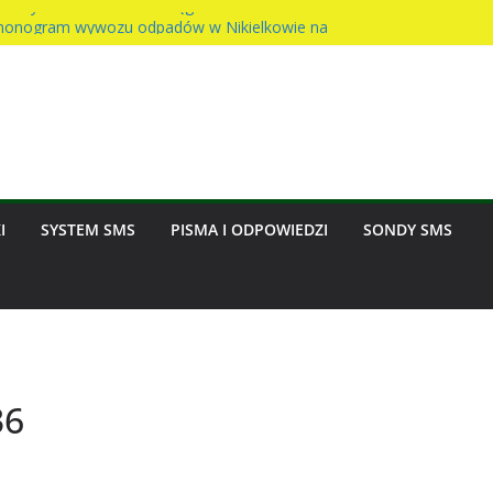
Sołtysa – awaria wodociągu
onogram wywozu odpadów w Nikielkowie na
ast na rzecz parafii
inny w Nikielkowie
sion w Nikielkowie
I
SYSTEM SMS
PISMA I ODPOWIEDZI
SONDY SMS
36