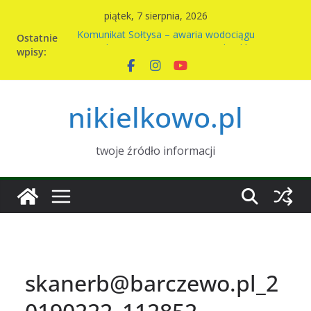
Przejdź
piątek, 7 sierpnia, 2026
do
Komunikat Sołtysa – awaria wodociągu
Ostatnie
treści
Nowy harmonogram wywozu odpadów w
wpisy:
Nikielkowie na 2026r
Kiermasz ciast na rzecz parafii
Piknik rodzinny w Nikielkowie
nikielkowo.pl
Wymiana nasion w Nikielkowie
twoje źródło informacji
skanerb@barczewo.pl_2