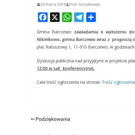
20 marca 2019
Piotr Groszkowski
F
X
W
T
S
ac
h
el
h
Gmina Barczewo
zawiadamia o wyłożeniu do
e
at
e
ar
Nikielkowo, gmina Barczewo wraz z prognozą 
b
s
gr
e
plac Ratuszowy 1, 11-010 Barczewo, w godzinach 
o
A
a
Dyskusja publiczna nad przyjętymi w projekcie p
o
p
m
12:00 w sali konferencyjnej.
k
p
Cała treść ogłoszenia na stronie:
Treść ogłoszeni
Podziękowania