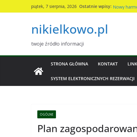
Przejdź
Komunikat S
Ostatnie wpisy:
piątek, 7 sierpnia, 2026
Nowy harmo
do
2026r
treści
Kiermasz cia
nikielkowo.pl
Piknik rodzi
Wymiana nas
twoje źródło informacji
STRONA GŁÓWNA
KONTAKT
LINK
SYSTEM ELEKTRONICZNYCH REZERWACJI
OGÓLNE
Plan zagospodarowan