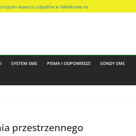
ołtysa – awaria wodociągu
nogram wywozu odpadów w Nikielkowie na
st na rzecz parafii
nny w Nikielkowie
ion w Nikielkowie
I
SYSTEM SMS
PISMA I ODPOWIEDZI
SONDY SMS
ia przestrzennego