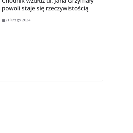
Chodnik wzdłuż ul. Jana Grzymały
powoli staje się rzeczywistością
21 lutego 2024