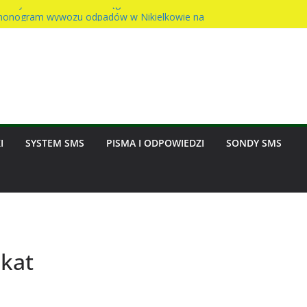
Sołtysa – awaria wodociągu
onogram wywozu odpadów w Nikielkowie na
ast na rzecz parafii
inny w Nikielkowie
sion w Nikielkowie
I
SYSTEM SMS
PISMA I ODPOWIEDZI
SONDY SMS
akat