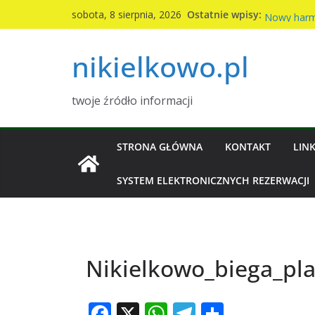
Przejdź
Komunikat 
Ostatnie wpisy:
sobota, 8 sierpnia, 2026
Nowy harm
do
2026r
treści
nikielkowo.pl
Kiermasz ci
Piknik rodz
Wymiana na
twoje źródło informacji
STRONA GŁÓWNA
KONTAKT
LINK
SYSTEM ELEKTRONICZNYCH REZERWACJI
Nikielkowo_biega_pl
F
X
W
T
S