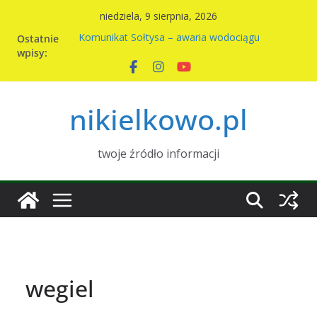
Przejdź
niedziela, 9 sierpnia, 2026
do
Ostatnie
Komunikat Sołtysa – awaria wodociągu
treści
wpisy:
Nowy harmonogram wywozu odpadów w
Nikielkowie na 2026r
Kiermasz ciast na rzecz parafii
Piknik rodzinny w Nikielkowie
nikielkowo.pl
Wymiana nasion w Nikielkowie
twoje źródło informacji
wegiel