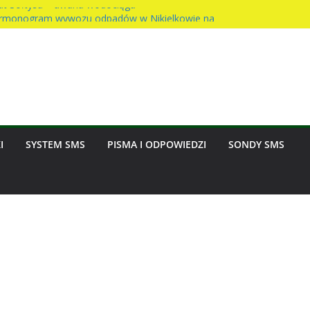
t Sołtysa – awaria wodociągu
rmonogram wywozu odpadów w Nikielkowie na
ciast na rzecz parafii
dzinny w Nikielkowie
nasion w Nikielkowie
I
SYSTEM SMS
PISMA I ODPOWIEDZI
SONDY SMS