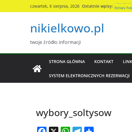
Przejdź
Komunika
Ostatnie wpisy:
czwartek, 6 sierpnia, 2026
Nowy ha
do
2026r
treści
nikielkowo.pl
Kiermasz 
Piknik ro
Wymiana 
twoje źródło informacji
STRONA GŁÓWNA
KONTAKT
LINK
SYSTEM ELEKTRONICZNYCH REZERWACJI
wybory_soltysow
F
X
W
T
S