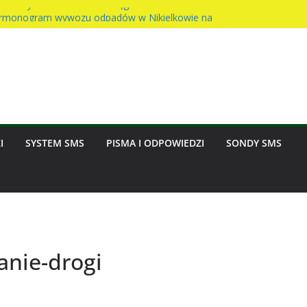
t Sołtysa – awaria wodociągu
rmonogram wywozu odpadów w Nikielkowie na
ciast na rzecz parafii
dzinny w Nikielkowie
nasion w Nikielkowie
I
SYSTEM SMS
PISMA I ODPOWIEDZI
SONDY SMS
anie-drogi