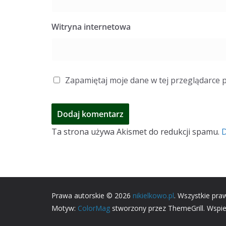
Witryna internetowa
Zapamiętaj moje dane w tej przeglądarce 
Ta strona używa Akismet do redukcji spamu.
D
Prawa autorskie © 2026
nikielkowo.pl
. Wszystkie pra
Motyw:
ColorMag
stworzony przez ThemeGrill. Wspi