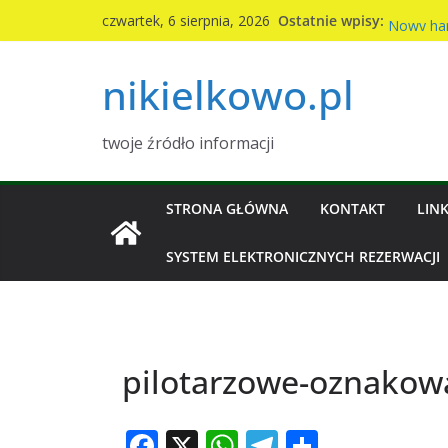
Przejdź
Komunika
Ostatnie wpisy:
czwartek, 6 sierpnia, 2026
Nowy ha
do
2026r
treści
nikielkowo.pl
Kiermasz 
Piknik ro
Wymiana 
twoje źródło informacji
STRONA GŁÓWNA
KONTAKT
LINK
SYSTEM ELEKTRONICZNYCH REZERWACJI
pilotarzowe-oznakow
F
X
W
T
S