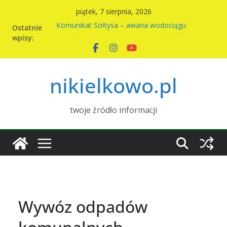
Przejdź
piątek, 7 sierpnia, 2026
do
Ostatnie
Komunikat Sołtysa – awaria wodociągu
treści
wpisy:
Nowy harmonogram wywozu odpadów w
Nikielkowie na 2026r
Kiermasz ciast na rzecz parafii
Piknik rodzinny w Nikielkowie
nikielkowo.pl
Wymiana nasion w Nikielkowie
twoje źródło informacji
Wywóz odpadów