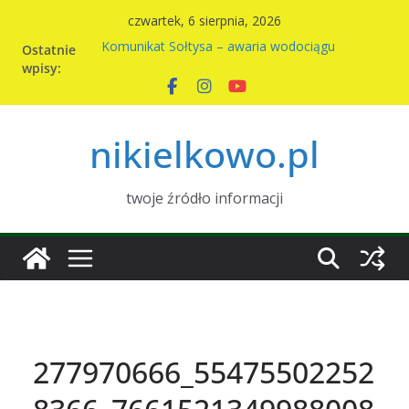
Przejdź
czwartek, 6 sierpnia, 2026
do
Ostatnie
Komunikat Sołtysa – awaria wodociągu
treści
wpisy:
Nowy harmonogram wywozu odpadów w
Nikielkowie na 2026r
Kiermasz ciast na rzecz parafii
Piknik rodzinny w Nikielkowie
nikielkowo.pl
Wymiana nasion w Nikielkowie
twoje źródło informacji
277970666_55475502252