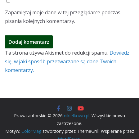
Zapamiętaj moje dane w tej przeglądarce podczas
pisania kolejnych komentarzy.
Ta strona używa Akismet do redukcji spamu.
Dowiedz
się, w jaki sposób przetwarzane są dane Twoich
komentarzy.
Prawa autorskie © 2026
nikielkowo.pl
. Wszystkie prawa
zastrzeżone.
Motyw:
ColorMag
stworzony przez ThemeGrill. Wspierane przez
WordPress
.