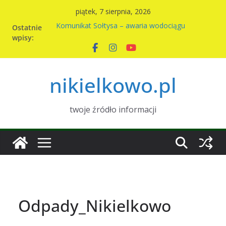
Przejdź
piątek, 7 sierpnia, 2026
do
Ostatnie
Komunikat Sołtysa – awaria wodociągu
treści
wpisy:
Nowy harmonogram wywozu odpadów w
Nikielkowie na 2026r
Kiermasz ciast na rzecz parafii
Piknik rodzinny w Nikielkowie
nikielkowo.pl
Wymiana nasion w Nikielkowie
twoje źródło informacji
Odpady_Nikielkowo