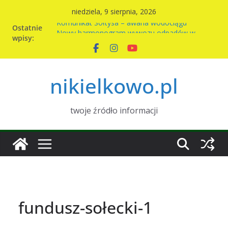
Przejdź
niedziela, 9 sierpnia, 2026
do
Komunikat Sołtysa – awaria wodociągu
Ostatnie
treści
Nowy harmonogram wywozu odpadów w
wpisy:
Nikielkowie na 2026r
Kiermasz ciast na rzecz parafii
Piknik rodzinny w Nikielkowie
nikielkowo.pl
Wymiana nasion w Nikielkowie
twoje źródło informacji
fundusz-sołecki-1