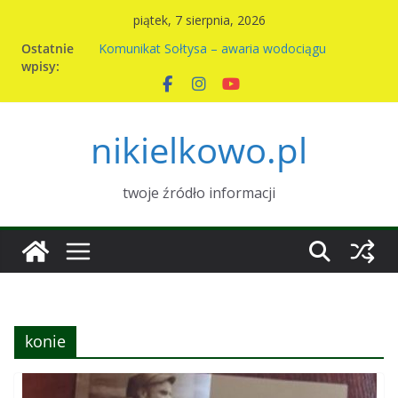
Przejdź
piątek, 7 sierpnia, 2026
do
Ostatnie
Komunikat Sołtysa – awaria wodociągu
treści
wpisy:
Nowy harmonogram wywozu odpadów w
Nikielkowie na 2026r
Kiermasz ciast na rzecz parafii
Piknik rodzinny w Nikielkowie
nikielkowo.pl
Wymiana nasion w Nikielkowie
twoje źródło informacji
konie