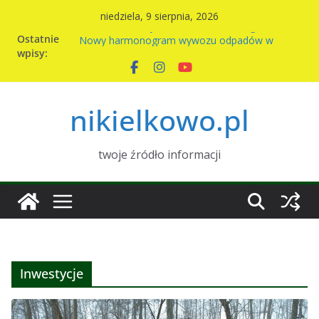
Przejdź
niedziela, 9 sierpnia, 2026
Komunikat Sołtysa – awaria wodociągu
do
Ostatnie
Nowy harmonogram wywozu odpadów w
treści
wpisy:
Nikielkowie na 2026r
Kiermasz ciast na rzecz parafii
Piknik rodzinny w Nikielkowie
Wymiana nasion w Nikielkowie
nikielkowo.pl
twoje źródło informacji
Inwestycje