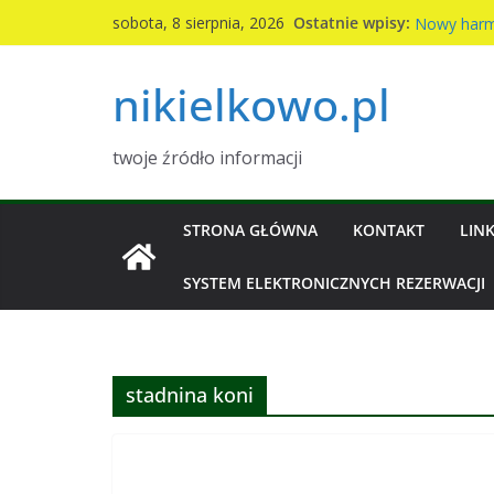
Komunikat 
Przejdź
Ostatnie wpisy:
sobota, 8 sierpnia, 2026
Nowy harm
do
2026r
treści
Kiermasz ci
nikielkowo.pl
Piknik rodz
Wymiana na
twoje źródło informacji
STRONA GŁÓWNA
KONTAKT
LINK
SYSTEM ELEKTRONICZNYCH REZERWACJI
stadnina koni