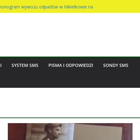
Sołtysa – awaria wodociągu
onogram wywozu odpadów w Nikielkowie na
ast na rzecz parafii
inny w Nikielkowie
sion w Nikielkowie
I
SYSTEM SMS
PISMA I ODPOWIEDZI
SONDY SMS