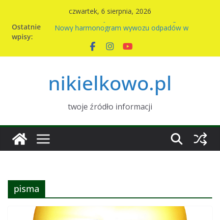
Przejdź
czwartek, 6 sierpnia, 2026
Komunikat Sołtysa – awaria wodociągu
do
Ostatnie
Nowy harmonogram wywozu odpadów w
treści
wpisy:
Nikielkowie na 2026r
Kiermasz ciast na rzecz parafii
Piknik rodzinny w Nikielkowie
Wymiana nasion w Nikielkowie
nikielkowo.pl
twoje źródło informacji
pisma