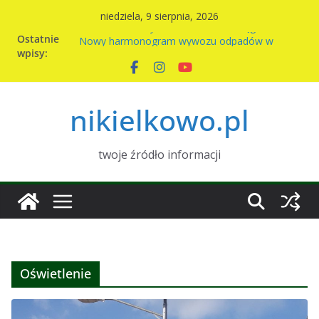
Przejdź
niedziela, 9 sierpnia, 2026
do
Komunikat Sołtysa – awaria wodociągu
Ostatnie
Nowy harmonogram wywozu odpadów w
treści
wpisy:
Nikielkowie na 2026r
Kiermasz ciast na rzecz parafii
Piknik rodzinny w Nikielkowie
Wymiana nasion w Nikielkowie
nikielkowo.pl
twoje źródło informacji
Oświetlenie