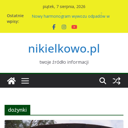
Przejdź
piątek, 7 sierpnia, 2026
do
Komunikat Sołtysa – awaria wodociągu
Ostatnie
Nowy harmonogram wywozu odpadów w
treści
wpisy:
Nikielkowie na 2026r
Kiermasz ciast na rzecz parafii
Piknik rodzinny w Nikielkowie
Wymiana nasion w Nikielkowie
nikielkowo.pl
twoje źródło informacji
dożynki